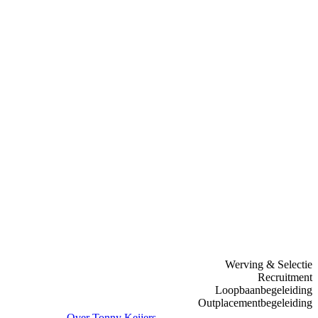
Werving & Selectie
Recruitment
Loopbaanbegeleiding
Outplacementbegeleiding
Over Tonny Keijers