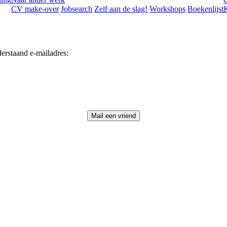
CV make-over
Jobsearch
Zelf aan de slag!
Workshops
Boekenlijst
K
erstaand e-mailadres: