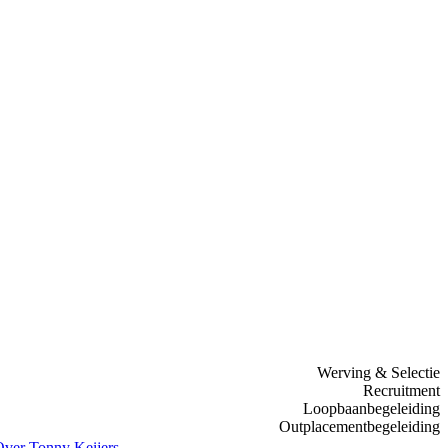
Werving & Selectie
Recruitment
Loopbaanbegeleiding
Outplacementbegeleiding
ver Tonny Keijers