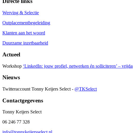
Directe links
Werving & Selectie
Outplacementbegeleiding
Klanten aan het woord
Duurzame inzetbaarheid
Actueel
Workshop
‘LinkedIn: jouw profiel, netwerken én solliciteren’ – vrijd
Nieuws
Twitteraccount Tonny Keijers Select -
@TKSelect
Contactgegevens
Tonny Keijers Select
06 246 77 328
info@tonnykeijersselect.nl