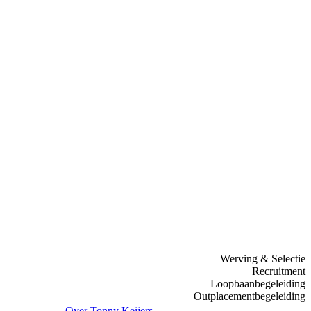
Werving & Selectie
Recruitment
Loopbaanbegeleiding
Outplacementbegeleiding
Over Tonny Keijers